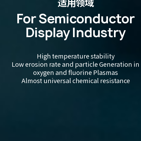
适用领域
For Semiconductor
Display Industry
High temperature stability
Low erosion rate and particle
Generation in
oxygen and fluorine
Plasmas
Almost universal chemical resistance