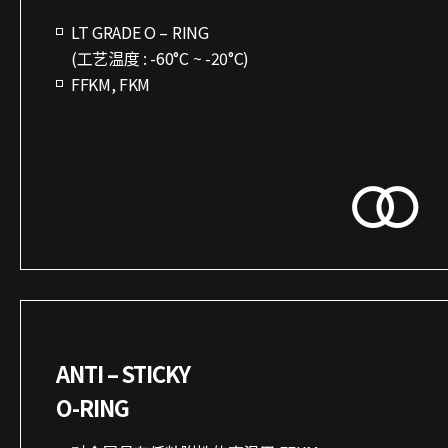
LT GRADE O – RING
(工艺温度 : -60°C ~ -20°C)
FFKM, FKM
ANTI – STICKY
O-RING